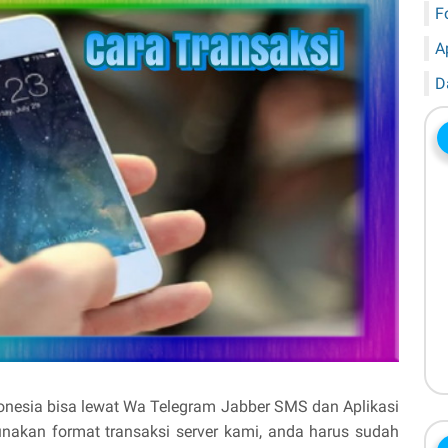
F
A
D
ndonesia bisa lewat Wa Telegram Jabber SMS dan Aplikasi
akan format transaksi server kami, anda harus sudah