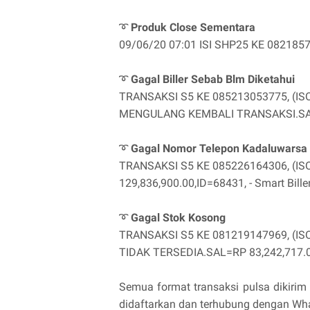
➰
Produk Close Sementara
09/06/20 07:01 ISI SHP25 KE 082185762
➰
Gagal Biller Sebab Blm Diketahui
TRANSAKSI S5 KE 085213053775, (IS
MENGULANG KEMBALI TRANSAKSI.SAL=RP
➰
Gagal Nomor Telepon Kadaluwarsa
TRANSAKSI S5 KE 085226164306, (I
129,836,900.00,ID=68431, - Smart Bille
➰
Gagal Stok Kosong
TRANSAKSI S5 KE 081219147969, (I
TIDAK TERSEDIA.SAL=RP 83,242,717.00,
Semua format transaksi pulsa dikiri
didaftarkan dan terhubung dengan Wh