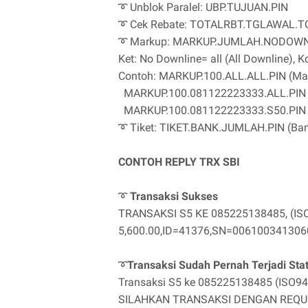
➰ Unblok Paralel: UBP.TUJUAN.PIN
➰ Cek Rebate: TOTALRBT.TGLAWAL.TG
➰ Markup: MARKUP.JUMLAH.NODOWN
Ket: No Downline= all (All Downline), K
Contoh: MARKUP.100.ALL.ALL.PIN (Mark
MARKUP.100.081122223333.ALL.PIN (
MARKUP.100.081122223333.S50.PIN (
➰ Tiket: TIKET.BANK.JUMLAH.PIN (Ban
CONTOH REPLY TRX SBI
➰
Transaksi Sukses
TRANSAKSI S5 KE 085225138485, (IS
5,600.00,ID=41376,SN=006100341306029
➰
Transaksi Sudah Pernah Terjadi Sta
Transaksi S5 ke 085225138485 (IS
SILAHKAN TRANSAKSI DENGAN REQUES