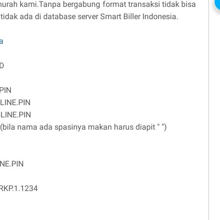
urah kami.Tanpa bergabung format transaksi tidak bisa
dak ada di database server Smart Biller Indonesia.
a
ID
PIN
LINE.PIN
LINE.PIN
bila nama ada spasinya makan harus diapit " ")
NE.PIN
 RKP.1.1234