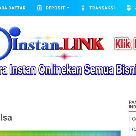
ARA DAFTAR
DEPOSIT
TRANSAKSI
PA
IN
lsa
C
C