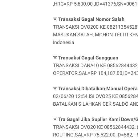
,HRG=RP 5,600.00 ,ID=41376,SN=006100
➰
Transaksi Gagal Nomor Salah
TRANSAKSI OVO200 KE 082113545287
MASUKAN SALAH, MOHON TELITI KEMBAL
Indonesia
➰
Transaksi Gagal Gangguan
TRANSAKSI DANA10 KE 08562844432
OPERATOR.SAL=RP 104,187.00,ID=24360,
➰
Transaksi Dibatalkan Manual Opera
02/06/20 12:54 ISI OVO25 KE 085628
BATALKAN SILAHKAN CEK SALDO ANDA.S
➰
Trx Gagal Jika Suplier Kami Down
TRANSAKSI OVO20 KE 08562844432, 
ROUTING.SAL=RP 75,522.00,ID=582, - S