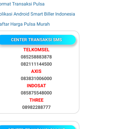
ormat Transaksi Pulsa
plikasi Android Smart Biller Indonesia
aftar Harga Pulsa Murah
CENTER TRANSAKSI SMS
TELKOMSEL
085258883878
082111144500
AXIS
083831006000
INDOSAT
085875548000
THREE
08982288777