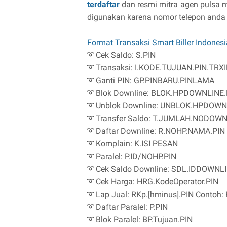
terdaftar
dan resmi mitra agen pulsa m
digunakan karena nomor telepon anda ti
Format Transaksi Smart Biller Indonesi
➰ Cek Saldo: S.PIN
➰ Transaksi: I.KODE.TUJUAN.PIN.TRX
➰ Ganti PIN: GP.PINBARU.PINLAMA
➰ Blok Downline: BLOK.HPDOWNLINE.
➰ Unblok Downline: UNBLOK.HPDOWN
➰ Transfer Saldo: T.JUMLAH.NODOWN
➰ Daftar Downline: R.NOHP.NAMA.PIN (
➰ Komplain: K.ISI PESAN
➰ Paralel: P.ID/NOHP.PIN
➰ Cek Saldo Downline: SDL.IDDOWNLI
➰ Cek Harga: HRG.KodeOperator.PIN
➰ Lap Jual: RKp.[hminus].PIN Contoh:
➰ Daftar Paralel: P.PIN
➰ Blok Paralel: BP.Tujuan.PIN