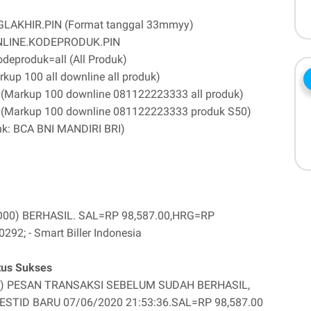
LAKHIR.PIN (Format tanggal 33mmyy)
LINE.KODEPRODUK.PIN
odeproduk=all (All Produk)
up 100 all downline all produk)
Markup 100 downline 081122223333 all produk)
Markup 100 downline 081122223333 produk S50)
k: BCA BNI MANDIRI BRI)
O00) BERHASIL. SAL=RP 98,587.00,HRG=RP
2; - Smart Biller Indonesia
tus Sukses
O94) PESAN TRANSAKSI SEBELUM SUDAH BERHASIL,
TID BARU 07/06/2020 21:53:36.SAL=RP 98,587.00